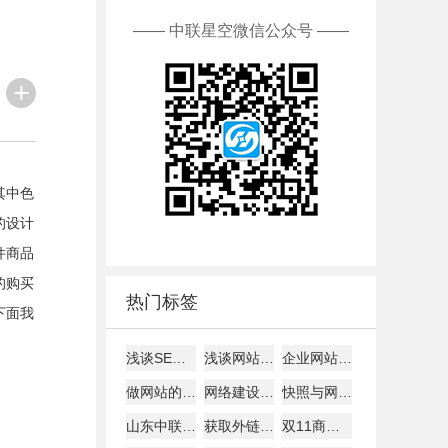
—— 中联星空微信公众号 ——
其中色
的设计
件商品
的购买
热门标签
下面我
浅谈SEO建站如何才能盈利！
浅谈网站alexa排名
企业网站建设的主要作用!
做网站的时候客户需要了解的
网络建设考虑的平台因素
快照与网站更新是否同步探究
山东中联星空能带给您什么？
获取外链的8大技巧
双11商家争夺战开打: