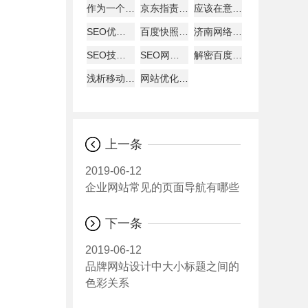
作为一个好的SEO
京东指责天猫逼商家二选一?
应该在意哪些数据
SEO优化建站需要分析的要点
百度快照回档原因及解决办法
济南网络公司说为何原创内容迟迟不被收录
SEO技巧总结57条
SEO网站图片的优化详解
解密百度快照与关键词排名的关系
浅析移动互联网下的网页设计怎样进行？
网站优化经验总结：百度搜索优化和谷歌搜索优化差异
上一条
2019-06-12
企业网站常见的页面导航有哪些
下一条
2019-06-12
品牌网站设计中大小标题之间的
色彩关系