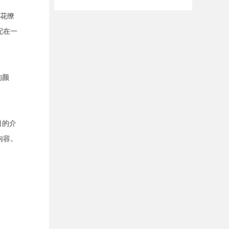
眼花缭
配在一
的颜
目的介
内容。