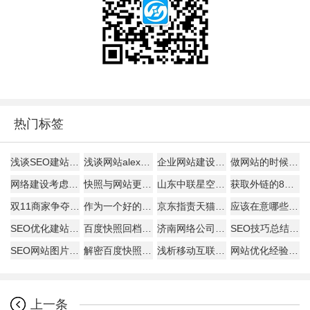
热门标签
浅谈SEO建站如何才能盈利！
浅谈网站alexa排名
企业网站建设的主要作用!
做网站的时候客户需要了解的
网络建设考虑的平台因素
快照与网站更新是否同步探究
山东中联星空能带给您什么？
获取外链的8大技巧
双11商家争夺战开打:
作为一个好的SEO
京东指责天猫逼商家二选一?
应该在意哪些数据
SEO优化建站需要分析的要点
百度快照回档原因及解决办法
济南网络公司说为何原创内容迟迟不被收录
SEO技巧总结57条
SEO网站图片的优化详解
解密百度快照与关键词排名的关系
浅析移动互联网下的网页设计怎样进行？
网站优化经验总结：百度搜索优化和谷歌搜索优化差异
上一条