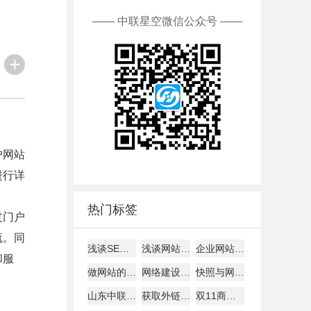
—— 中联星空微信公众号 ——
户网站
进行详
热门标签
过门户
流。同
浅谈SEO建站如何才能盈利！
浅谈网站alexa排名
企业网站建设的主要作用!
和服
做网站的时候客户需要了解的
网络建设考虑的平台因素
快照与网站更新是否同步探究
山东中联星空能带给您什么？
获取外链的8大技巧
双11商家争夺战开打: