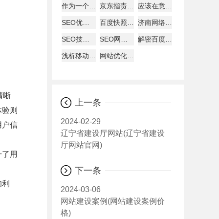
作为一个好的SEO
京东指责天猫逼商家二选一?
应该在意哪些数据
SEO优化建站需要分析的要点
百度快照回档原因及解决办法
济南网络公司说为何原创内容迟迟不被收录
SEO技巧总结57条
SEO网站图片的优化详解
解密百度快照与关键词排名的关系
浅析移动互联网下的网页设计怎样进行？
网站优化经验总结：百度搜索优化和谷歌搜索优化差异
清晰
上一条
体验则
2024-02-29
用户信
辽宁省建设厅网站(辽宁省建设
厅网站官网)
升了用
下一条
的利
2024-03-06
网站建设案例(网站建设案例价
格)