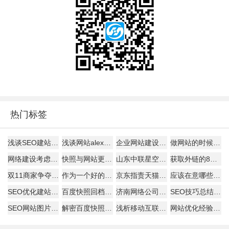
热门标签
浅谈SEO建站如何才能盈利！
浅谈网站alexa排名
企业网站建设的主要作用!
做网站的时候客户需要了解的
网络建设考虑的平台因素
快照与网站更新是否同步探究
山东中联星空能带给您什么？
获取外链的8大技巧
双11商家争夺战开打:
作为一个好的SEO
京东指责天猫逼商家二选一?
应该在意哪些数据
SEO优化建站需要分析的要点
百度快照回档原因及解决办法
济南网络公司说为何原创内容迟迟不被收录
SEO技巧总结57条
SEO网站图片的优化详解
解密百度快照与关键词排名的关系
浅析移动互联网下的网页设计怎样进行？
网站优化经验总结：百度搜索优化和谷歌搜索优化差异