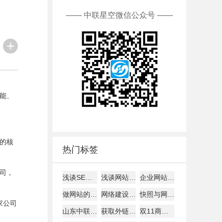
—— 中联星空微信公众号 ——
功能、
的核
热门标签
司，
浅谈SEO建站如何才能盈利！
浅谈网站alexa排名
企业网站建设的主要作用!
做网站的时候客户需要了解的
网络建设考虑的平台因素
快照与网站更新是否同步探究
家公司
山东中联星空能带给您什么？
获取外链的8大技巧
双11商家争夺战开打: