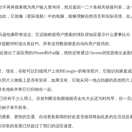
。谷歌不再将搜索视为用户输入查询词，然后返回一二十条相关链接列表，这
远不止如此，它就像《星际迷航》中的电脑，能够理解自然语言和实际语境，在
的亚马逊包裹即将送达。它还能根据用户搜索的球队得知应显示什么赛事比分
并提醒何时该出发赴约。所有这些数据都是自动向用户提供的。
近推出了该应用的iPhone和iPad版，很快还将通过Chrome浏览器推出桌
在，谷歌可以扫描用户上传到Google+的每张照片。它能识别家庭成
认照片人物脸上是否有笑容，如果没有，它能从同一地点拍摄的其他照片
著名地标并将它们归纳在一起。
已经有不少人用上。目前判断谷歌眼镜能否走向大众还为时尚早，但一旦
的例子举不胜举。
搜索、更快的交通、自动更新新闻的好处是否值得将如此多的生活信息
但谷歌的发展已经超过了我们的适应速度。