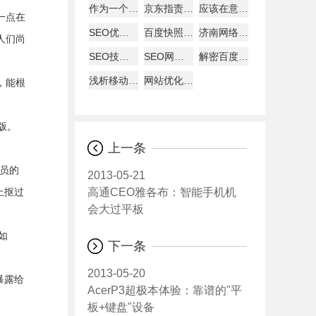
作为一个好的SEO
京东指责天猫逼商家二选一?
应该在意哪些数据
一点在
SEO优化建站需要分析的要点
百度快照回档原因及解决办法
济南网络公司说为何原创内容迟迟不被收录
人们尚
SEO技巧总结57条
SEO网站图片的优化详解
解密百度快照与关键词排名的关系
浅析移动互联网下的网页设计怎样进行？
网站优化经验总结：百度搜索优化和谷歌搜索优化差异
，能根
面版。
上一条
员的
2013-05-21
高通CEO雅各布：智能手机机
上抠过
会大过平板
如
下一条
2013-05-20
暴露给
AcerP3超极本体验：靠谱的"平
板+键盘"设备