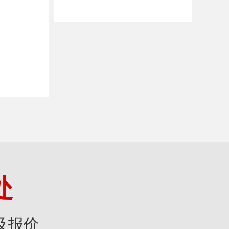
处
及报价