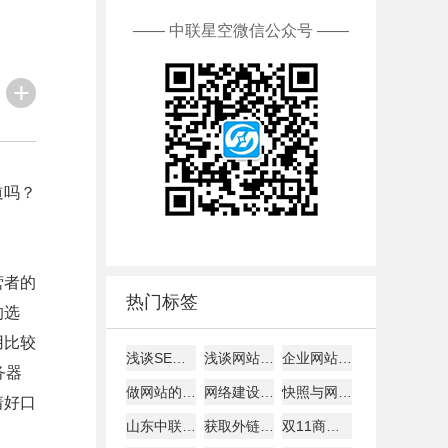
—— 中联星空微信公众号 ——
道吗？
营者的
热门标签
的选
用比较
浅谈SEO建站如何才能盈利！
浅谈网站alexa排名
企业网站建设的主要作用!
务器
做网站的时候客户需要了解的
网络建设考虑的平台因素
快照与网站更新是否同步探究
着好口
山东中联星空能带给您什么？
获取外链的8大技巧
双11商家争夺战开打: