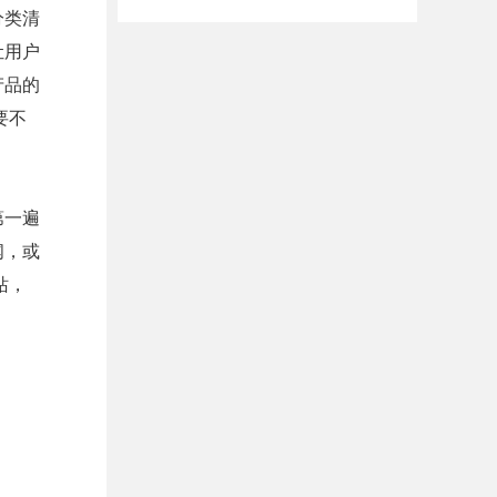
分类清
让用户
产品的
要不
第一遍
闻，或
站，