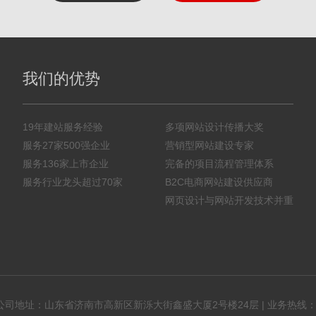
我们的优势
19年建站服务经验
多项网站设计传播大奖
服务27家500强企业
营销型网站建设专家
服务136家上市企业
完备的项目流程管理体系
服务行业龙头超过70家
B2C电商网站建设供应商
网页设计与网站开发技术并重
司地址：山东省济南市高新区新泺大街鑫盛大厦2号楼24层 | 业务热线