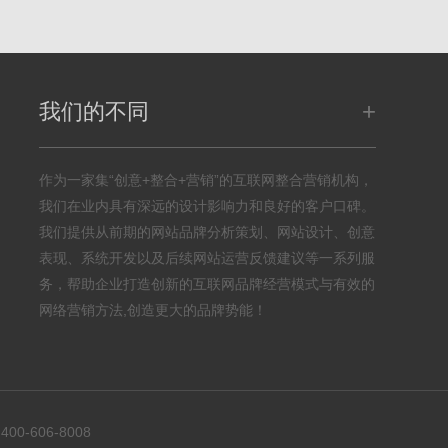
+
我们的不同
作为一家集“创意+整合+营销”的互联网整合营销机构，
我们在业内具有深远的设计影响力和良好的客户口碑。
我们提供从前期的网站品牌分析策划、网站设计、创意
表现、系统开发以及后续网站运营反馈建议等一系列服
务，帮助企业打造创新的互联网品牌经营模式与有效的
网络营销方法,创造更大的品牌势能！
：
400-606-8008