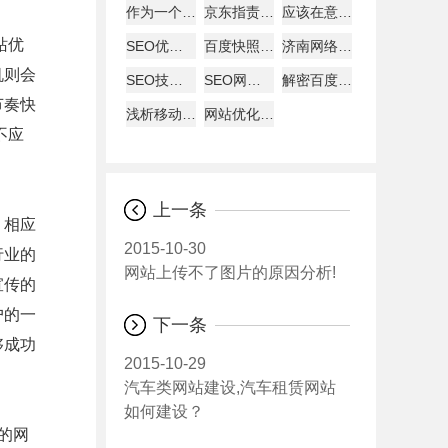
作为一个好的SEO
京东指责天猫逼商家二选一?
应该在意哪些数据
站优
SEO优化建站需要分析的要点
百度快照回档原因及解决办法
济南网络公司说为何原创内容迟迟不被收录
机则会
SEO技巧总结57条
SEO网站图片的优化详解
解密百度快照与关键词排名的关系
节奏快
浅析移动互联网下的网页设计怎样进行？
网站优化经验总结：百度搜索优化和谷歌搜索优化差异
不应
上一条
。相应
2015-10-30
行业的
网站上传不了图片的原因分析!
宣传的
户的一
下一条
够成功
2015-10-29
汽车类网站建设,汽车租赁网站
如何建设？
的网